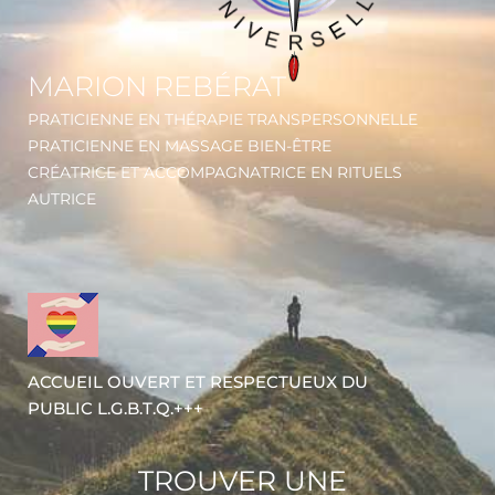
MARION REBÉRAT
PRATICIENNE EN THÉRAPIE TRANSPERSONNELLE
PRATICIENNE EN MASSAGE BIEN-ÊTRE
CRÉATRICE ET ACCOMPAGNATRICE
EN RITUELS
AUTRICE
ACCUEIL OUVERT ET RESPECTUEUX DU
PUBLIC L.G.B.T.Q.+++
TROUVER UNE