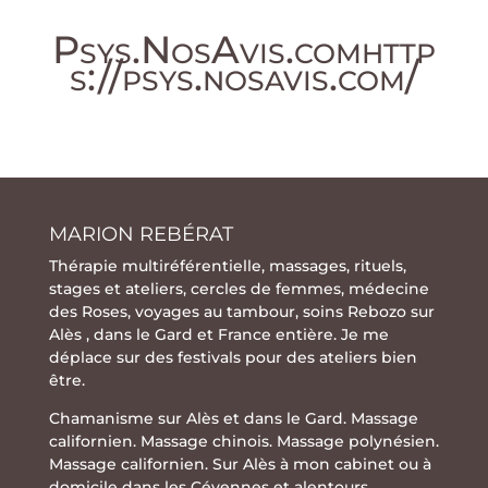
Psys.NosAvis.com
http
s://psys.nosavis.com/
MARION REBÉRAT
Thérapie multiréférentielle
,
massages
,
rituels
,
stages
et
ateliers
,
cercles de femmes
,
médecine
des Roses
,
voyages au tambour
,
soins Rebozo
sur
Alès , dans le Gard et France entière. Je me
déplace sur des festivals pour des ateliers bien
être.
Chamanisme sur Alès et dans le Gard. Massage
californien. Massage chinois. Massage polynésien.
Massage californien. Sur Alès à mon cabinet ou à
domicile dans les Cévennes et alentours.