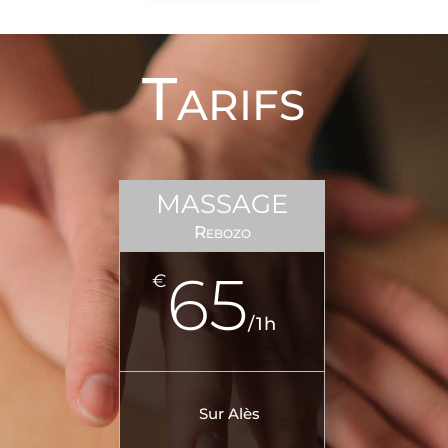
Tarifs
MASSAGE
Rebozo
65
€
/
1h
Sur Alès