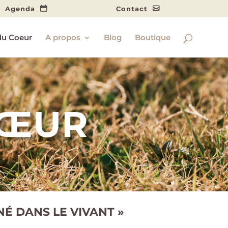
Agenda
Contact
du Coeur
A propos
Blog
Boutique
CŒUR
NÉ DANS LE VIVANT »