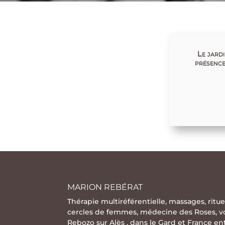
Le jardi
présence
MARION REBÉRAT
Thérapie multiréférentielle
,
massages
,
ritue
cercles de femmes
,
médecine des Roses
,
v
Rebozo
sur Alès , dans le Gard et France e