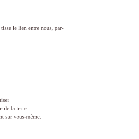
isse le lien entre nous, par-
)
uiser
 de la terre
rant sur vous-même.