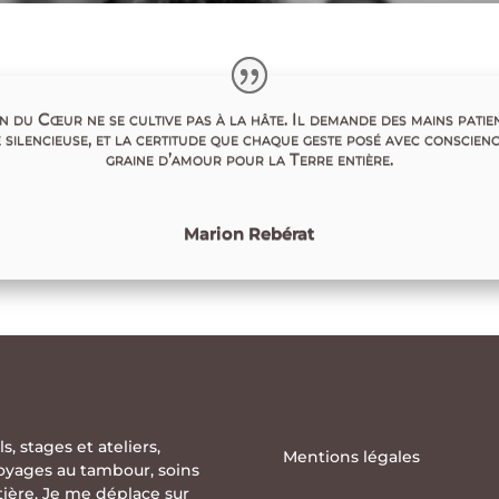
n du Cœur ne se cultive pas à la hâte. Il demande des mains patie
 silencieuse, et la certitude que chaque geste posé avec conscienc
graine d’amour pour la Terre entière.
Marion Rebérat
ls
,
stages
et
ateliers
,
Mentions légales
oyages au tambour
,
soins
ntière. Je me déplace sur