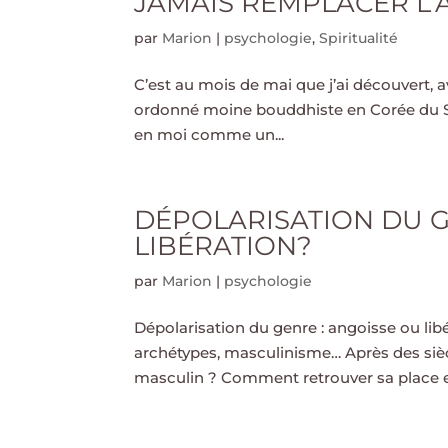
JAMAIS REMPLACER L
par
Marion
|
psychologie
,
Spiritualité
C’est au mois de mai que j’ai découvert, a
ordonné moine bouddhiste en Corée du Sud
en moi comme un...
DÉPOLARISATION DU G
LIBÉRATION?
par
Marion
|
psychologie
Dépolarisation du genre : angoisse ou lib
archétypes, masculinisme… Après des sièc
masculin ? Comment retrouver sa place e