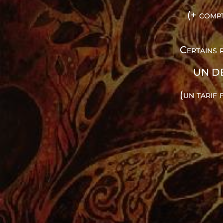
(+ compt
Certains 
UN D
(un tarif