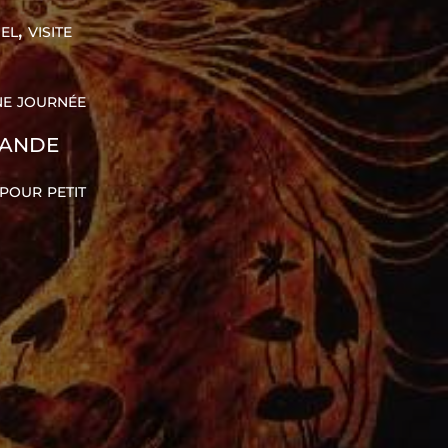
l, visite
ne journée
MANDE
pour petit