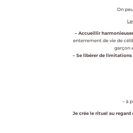
On peut
Le
– Accueillir harmonieuse
enterrement de vie de célib
garçon e
– Se libérer de limitations 
– à 
Je crée le rituel au regard