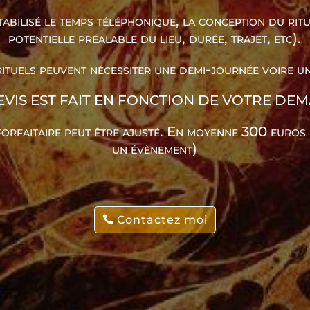
abilisé le temps téléphonique, la conception du ritue
potentielle préalable du lieu, durée, trajet, etc).
rituels peuvent nécessiter une demi-journée voire u
EVIS EST FAIT EN FONCTION DE VOTRE DE
 forfaitaire peut être ajusté. En moyenne 300 euros 
un évènement)
Contactez moi