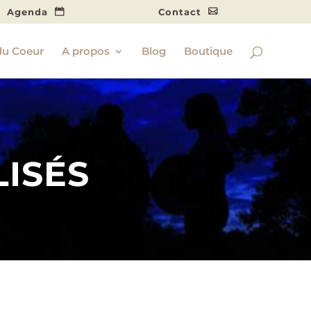
Agenda
Contact
du Coeur
A propos
Blog
Boutique
isés