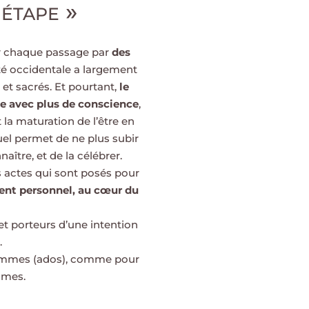
étape »
r chaque passage par
des
été occidentale a largement
 et sacrés. Et pourtant,
le
vie avec plus de conscience
,
 la maturation de l’être en
l permet de ne plus subir
naître, et de la célébrer.
des actes qui sont posés pour
nt personnel, au cœur du
et porteurs d’une intention
.
hommes (ados), comme pour
mmes.