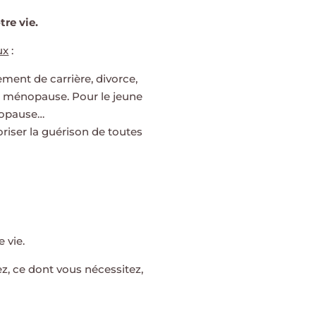
re vie.
ux
:
ement de carrière, divorce,
 la ménopause. Pour le jeune
dropause…
oriser la guérison de toutes
 vie.
z, ce dont vous nécessitez,