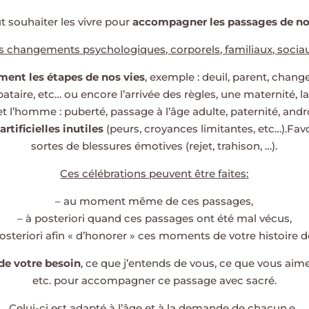
 souhaiter les vivre pour
accompagner les passages de not
s changements psychologiques, corporels, familiaux, socia
ment les étapes de nos vies
, exemple : deuil, parent, chang
ataire, etc… ou encore l’arrivée des règles, une maternité,
t l’homme : puberté, passage à l’âge adulte, paternité, an
artificielles inutiles
(peurs, croyances limitantes, etc…).Fav
sortes de blessures émotives (rejet, trahison, …).
Ces célébrations peuvent être faites:
– au moment même de ces passages,
– à posteriori quand ces passages ont été mal vécus,
posteriori afin « d’honorer » ces moments de votre histoire de
 de votre besoin
, ce que j’entends de vous, ce que vous aime
etc. pour accompagner ce passage avec sacré.
Celui-ci est adapté à l’âge et à la demande de chacun.e .