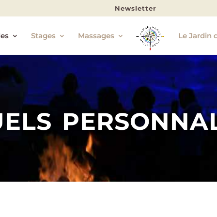
Newsletter
les
Stages
Massages
Le Jardin 
uels personnal