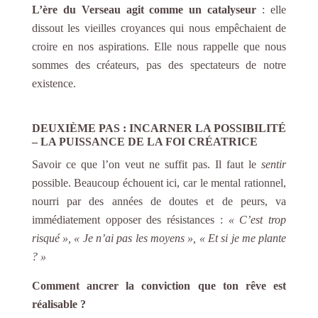
L’ère du Verseau agit comme un catalyseur
: elle
dissout les vieilles croyances qui nous empêchaient de
croire en nos aspirations. Elle nous rappelle que nous
sommes des créateurs, pas des spectateurs de notre
existence.
DEUXIÈME PAS :
I
NCARNER LA
P
OSSIBILITÉ
–
L
A
P
UISSANCE DE LA
F
OI
C
RÉATRICE
Savoir ce que l’on veut ne suffit pas. Il faut le
sentir
possible. Beaucoup échouent ici, car le mental rationnel,
nourri par des années de doutes et de peurs, va
immédiatement opposer des résistances :
« C’est trop
risqué », « Je n’ai pas les moyens », « Et si je me plante
? »
Comment ancrer la conviction que ton rêve est
réalisable ?