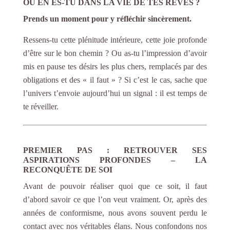
OÙ EN ES-TU DANS LA VIE DE TES RÊVES ?
Prends un moment pour y réfléchir sincèrement.
Ressens-tu cette plénitude intérieure, cette joie profonde
d’être sur le bon chemin ? Ou as-tu l’impression d’avoir
mis en pause tes désirs les plus chers, remplacés par des
obligations et des « il faut » ? Si c’est le cas, sache que
l’univers t’envoie aujourd’hui un signal : il est temps de
te réveiller.
PREMIER
P
AS :
R
ETROUVER
S
ES
A
SPIRATIONS
P
ROFONDES – LA
R
ECONQUÊTE DE SOI
Avant de pouvoir réaliser quoi que ce soit, il faut
d’abord savoir ce que l’on veut vraiment. Or, après des
années de conformisme, nous avons souvent perdu le
contact avec nos véritables élans. Nous confondons nos