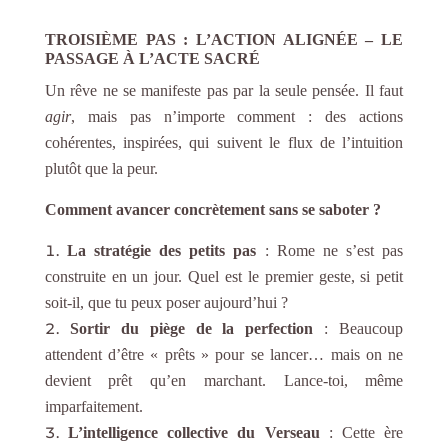
TROISIÈME PAS : L’
A
CTION
A
LIGNÉE – LE
P
ASSAGE À L’
A
CTE
S
ACRÉ
Un rêve ne se manifeste pas par la seule pensée. Il faut
agir
, mais pas n’importe comment : des actions
cohérentes, inspirées, qui suivent le flux de l’intuition
plutôt que la peur.
Comment avancer concrètement sans se saboter ?
La stratégie des petits pas
: Rome ne s’est pas
construite en un jour. Quel est le premier geste, si petit
soit-il, que tu peux poser aujourd’hui ?
Sortir du piège de la perfection
: Beaucoup
attendent d’être « prêts » pour se lancer… mais on ne
devient prêt qu’en marchant. Lance-toi, même
imparfaitement.
L’intelligence collective du Verseau
: Cette ère