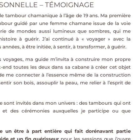
SONNELLE – TÉMOIGNAGE
le tambour chamanique à l’âge de 19 ans. Ma première
ambour guidé par une femme chamane issue de la voie
érie de mondes aussi lumineux que sombres, qui me
istoire à guérir. J’ai continué à « voyager » avec la
ées, à être initiée, à sentir, à transformer, à guérir.
 voyages, ma guide m’invita à construire mon propre
nd toutes les deux dans sa cabane à créer cet objet
de me connecter à l’essence même de la construction
sentir son bois, assouplir la peau, me relier à l’esprit de
 se sont invités dans mon univers : des tambours qui ont
x et des cérémonies auxquelles je participe ou que
un être à part entière qui fait dorénavant partie
uide et un fin guérisseur
pour les sessions que j’ouvre