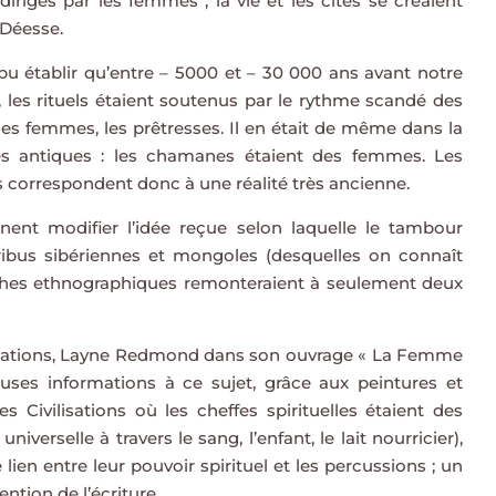
rigés par les femmes ; la vie et les cités se créaient
 Déesse.
t pu établir qu’entre – 5000 et – 30 000 ans avant notre
 les rituels étaient soutenus par le rythme scandé des
s femmes, les prêtresses. Il en était de même dans la
s antiques : les chamanes étaient des femmes. Les
correspondent donc à une réalité très ancienne.
nnent modifier l’idée reçue selon laquelle le tambour
ibus sibériennes et mongoles (desquelles on connaît
rches ethnographiques remonteraient à seulement deux
tigations, Layne Redmond dans son ouvrage « La Femme
ses informations à ce sujet, grâce aux peintures et
s Civilisations où les cheffes spirituelles étaient des
rselle à travers le sang, l’enfant, le lait nourricier),
lien entre leur pouvoir spirituel et les percussions ; un
vention de l’écriture.