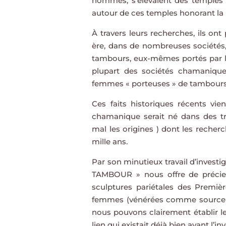
hommes, s’élevaient des temples di
autour de ces temples honorant la
À travers leurs recherches, ils on
ère, dans de nombreuses sociétés,
tambours, eux-mêmes portés par le
plupart des sociétés chamanique
femmes « porteuses » de tambours 
Ces faits historiques récents vie
chamanique serait né dans des tr
mal les origines ) dont les reche
mille ans.
Par son minutieux travail d’inves
TAMBOUR » nous offre de précieu
sculptures pariétales des Première
femmes (vénérées comme source unive
nous pouvons clairement établir le 
lien qui existait déjà bien avant l’in