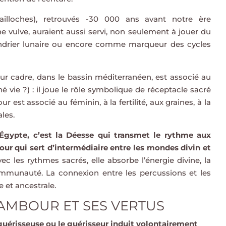
lloches), retrouvés -30 000 ans avant notre ère
 vulve, auraient aussi servi, non seulement à jouer du
drier lunaire ou encore comme marqueur des cycles
sur cadre, dans le bassin méditerranéen, est associé au
né vie ?) : il joue le rôle symbolique de réceptacle sacré
r est associé au féminin, à la fertilité, aux graines, à la
ales.
l’Égypte, c’est la Déesse qui transmet le rythme aux
ur qui sert d’intermédiaire entre les mondes divin et
ec les rythmes sacrés, elle absorbe l’énergie divine, la
ommunauté. La connexion entre les percussions et les
 et ancestrale.
TAMBOUR ET SES VERTUS
guérisseuse ou le guérisseur induit volontairement