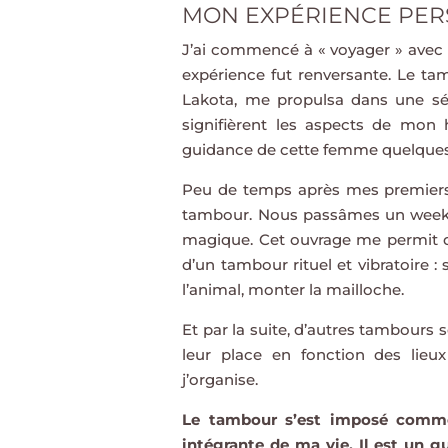
MON EXPÉRIENCE PER
J’ai commencé à « voyager » avec 
expérience fut renversante. Le t
Lakota, me propulsa dans une s
signifièrent les aspects de mon h
guidance de cette femme quelques ann
Peu de temps après mes premiers
tambour. Nous passâmes un week-e
magique. Cet ouvrage me permit 
d’un tambour rituel et vibratoire : 
l’animal, monter la mailloche.
Et par la suite, d’autres tambours
leur place en fonction des lieu
j’organise.
Le tambour s’est imposé comme 
intégrante de ma vie. Il est un g