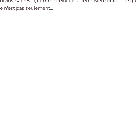
divins, sacrés…), comme celui de la Terre-Mère et tout ce qu
e n’est pas seulement...