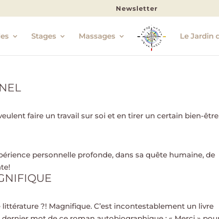
Newsletter
les
Stages
Massages
Le Jardin 
NEL
ulent faire un travail sur soi et en tirer un certain bien-être
érience personnelle profonde, dans sa quête humaine, de
te!
GNIFIQUE
littérature ?! Magnifique. C’est incontestablement un livre
s le dernier mot de ce roman autobiographique : « Merci » pou