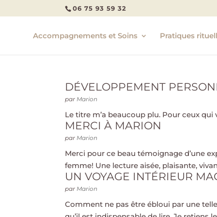
06 75 93 59 32
Accompagnements et Soins
Pratiques rituel
DÉVELOPPEMENT PERSON
par
Marion
Le titre m’a beaucoup plu. Pour ceux qui ve
MERCI À MARION
par
Marion
Merci pour ce beau témoignage d’une exp
femme! Une lecture aisée, plaisante, vivan
UN VOYAGE INTÉRIEUR MA
par
Marion
Comment ne pas être ébloui par une telle 
qu’il est indispensable de lire. Je retien